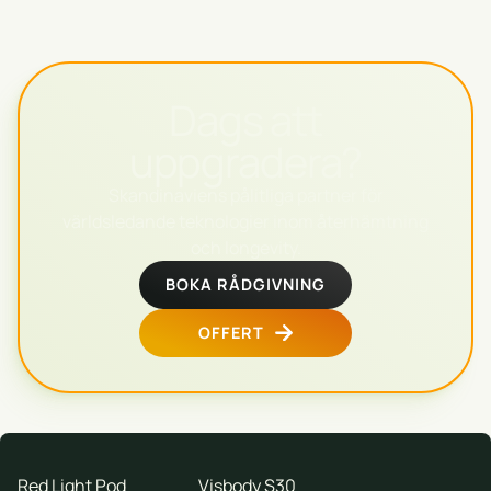
Dags att
uppgradera?
Skandinaviens pålitliga partner för
världsledande teknologier inom återhämtning
och longevity.
BOKA RÅDGIVNING
OFFERT
Red Light Pod
Visbody S30