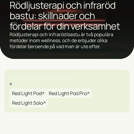
Rödljusterapi och infraröd
bastu: skillnader och
fördelar för din verksamhet
Rödljusterapi och infraröd bastu är två populära
metoder inom wellness, och de erbjuder olika
fördelar beroende på vad man är ute efter.
Publicerat
September 23, 2024
RÖDLJUSTERAPI
Red Light Pod
Red Light Pod Pro
Red Light Solo
Även om båda metoderna har sina styrkor, fungerar de på
olika sätt i kroppen.