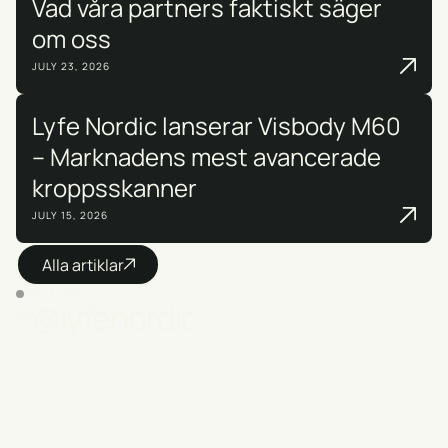
Vad våra partners faktiskt säger
om oss
JULY 23, 2026
Lyfe Nordic lanserar Visbody M60
– Marknadens mest avancerade
kroppsskanner
JULY 15, 2026
Alla artiklar
INSTAGRAM
@lyfenordic