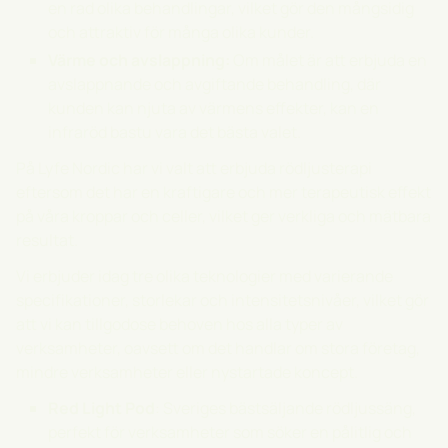
en rad olika behandlingar, vilket gör den mångsidig
och attraktiv för många olika kunder.
Värme och avslappning:
Om målet är att erbjuda en
avslappnande och avgiftande behandling, där
kunden kan njuta av värmens effekter, kan en
infraröd bastu vara det bästa valet.
På Lyfe Nordic har vi valt att erbjuda rödljusterapi
eftersom det har en kraftigare och mer terapeutisk effekt
på våra kroppar och celler, vilket ger verkliga och mätbara
resultat.
Vi erbjuder idag tre olika teknologier med varierande
specifikationer, storlekar och intensitetsnivåer, vilket gör
att vi kan tillgodose behoven hos alla typer av
verksamheter, oavsett om det handlar om stora företag,
mindre verksamheter eller nystartade koncept.
Red Light Pod
: Sveriges bästsäljande rödljussäng,
perfekt för verksamheter som söker en pålitlig och