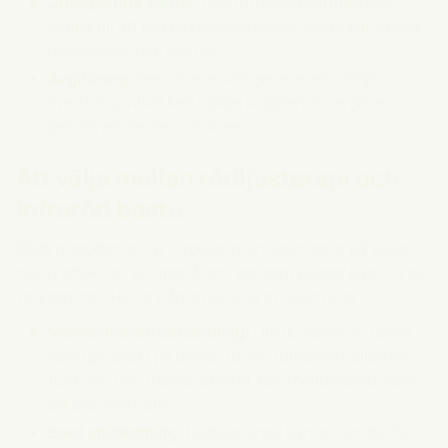
Djupgående värme:
Den infraröda värmen kan
hjälpa till att öka blodcirkulationen, vilket kan lindra
muskelvärk och stelhet.
Avgiftning:
Den värme som genereras främjar
svettning, vilket kan hjälpa kroppen att avgifta
genom att rensa ut toxiner.
Att välja mellan rödljusterapi och
infraröd bastu
Båda metoderna har fördelar, men valet beror på vilken
typ av effekt du vill uppnå och vad som passar bäst för din
verksamhet. Här är några punkter att överväga:
Målmedveten behandling:
Om du söker en teknik
som går direkt på djupet för att förbättra cellernas
funktion och främja läkning, kan rödljusterapi vara
ett bra alternativ.
Bred användning:
Rödljusterapi kan användas för