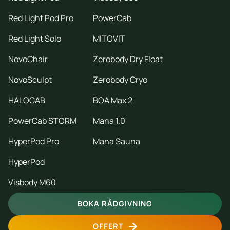
Red Light Pod Pro
PowerCab
Red Light Solo
MITOVIT
NovoChair
Zerobody Dry Float
NovoSculpt
Zerobody Cryo
HALOCAB
BOA Max 2
PowerCab STORM
Mana 1.0
HyperPod Pro
Mana Sauna
HyperPod
Visbody M60
BOKA RÅDGIVNING
OFFERT