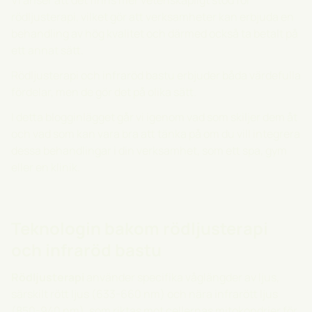
Vi anser att det finns mer vetenskapligt stöd för
rödljusterapi, vilket gör att verksamheter kan erbjuda en
behandling av hög kvalitet och därmed också ta betalt på
ett annat sätt.
Rödljusterapi och infraröd bastu erbjuder båda värdefulla
fördelar, men de gör det på olika sätt.
I detta blogginlägget går vi igenom vad som skiljer dem åt
och vad som kan vara bra att tänka på om du vill integrera
dessa behandlingar i din verksamhet, som ett spa, gym
eller en klinik.
Teknologin bakom rödljusterapi
och infraröd bastu
Rödljusterapi
använder specifika våglängder av ljus,
särskilt rött ljus (633-660 nm) och nära infrarött ljus
(850-940 nm), som riktas mot cellernas mitokondrier för