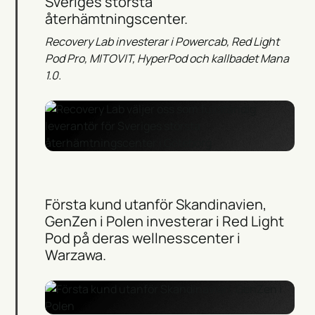
Sveriges största
återhämtningscenter.
Recovery Lab investerar i Powercab, Red Light
Pod Pro, MITOVIT, HyperPod och kallbadet Mana
1.0.
Första kund utanför Skandinavien,
GenZen i Polen investerar i Red Light
Pod på deras wellnesscenter i
Warzawa.