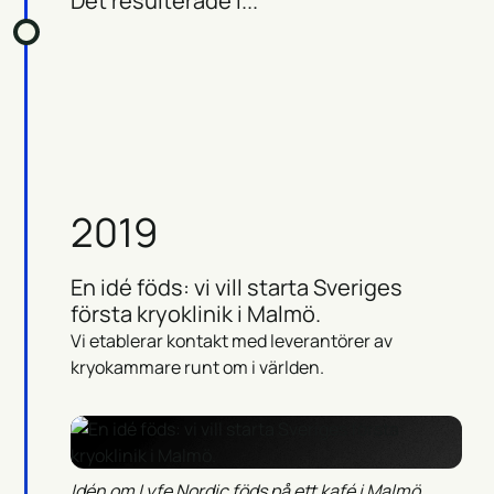
Det resulterade i...
2019
En idé föds: vi vill starta Sveriges
första kryoklinik i Malmö.
Vi etablerar kontakt med leverantörer av
kryokammare runt om i världen.
Idén om Lyfe Nordic föds på ett kafé i Malmö.