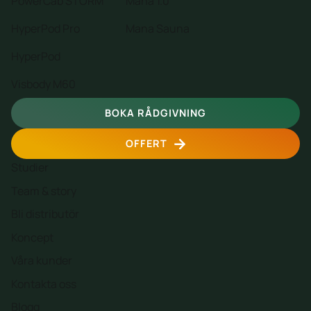
PowerCab STORM
Mana 1.0
HyperPod Pro
Mana Sauna
HyperPod
Visbody M60
BOKA RÅDGIVNING
OFFERT
Studier
Team & story
Bli distributör
Koncept
Våra kunder
Kontakta oss
Blogg