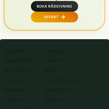
BOKA RÅDGIVNING
OFFERT
Red Light Pod
Visbody S30
Red Light Pod Pro
PowerCab
Red Light Solo
MITOVIT
NovoChair
Zerobody Dry Float
NovoSculpt
Zerobody Cryo
HALOCAB
BOA Max 2