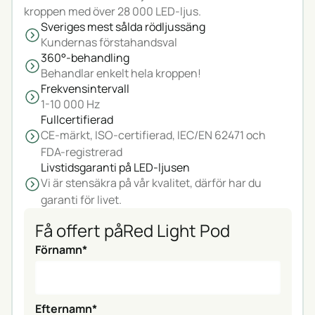
kroppen med över 28 000 LED-ljus.
Sveriges mest sålda rödljussäng
Kundernas förstahandsval
360°-behandling
Behandlar enkelt hela kroppen!
Frekvensintervall
1-10 000 Hz
Fullcertifierad
CE-märkt, ISO-certifierad, IEC/EN 62471 och
FDA-registrerad
Livstidsgaranti på LED-ljusen
Vi är stensäkra på vår kvalitet, därför har du
garanti för livet.
Få offert på
Red Light Pod
Förnamn*
Efternamn*