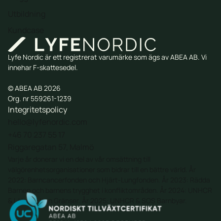
Utbildning
Kundcase
Lyfe Nordic är ett registrerat varumärke som ägs av ABEA AB. Vi
innehar F-skattesedel.
© ABEA AB 2026
Org. nr 559261-1239
Integritetspolicy
hello@lyfenordic.com
+46 70 237 55 17
Riggaregatan 57, Malmö
Varje år donerar vi en del av vår omsättning till
välgörenhetsorganisationer som bidrar till en bättre värld. År
2022:
Barncancerfonden
och
Hjärt-Lungfonden
. År 2023:
Rädda
Barnen
och barnens trygghet i konfliktområden. År 2024: UNHCR
& Läkare Utan Gränser. År 2025: UNHCR & SOS Barnbyar.