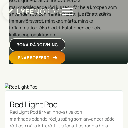
Red Light Pod är vår innovativa och
marknadsledande rödljussäng för hela kroppen som
använder rött och nära infrarött ljus för att stärka
immunförsvaret, minska smärta, minska
inflammation, öka blodcirkulationen och öka
kollagenproduktionen.
BOKA RÅDGIVNING
SNABBOFFERT
Red Light Pod
Red Light Pod är vår innovativa och
marknadsledande rödljussäng som använder både
rött och nära infrarött ljus för att behandla hela