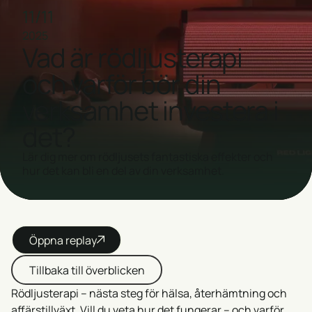
11
/
11
2025
Vad är rödljusterapi
och varför bör din
verksamhet investera i
det?
Lär dig mer om rödljusets fantastiska effekter och
hur det kan bli en del av din verksamhet.
Öppna replay
Tillbaka till överblicken
Rödljusterapi – nästa steg för hälsa, återhämtning och
affärstillväxt. Vill du veta hur det fungerar – och varför