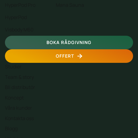
HyperPod Pro
Mana Sauna
HyperPod
Visbody M60
BOKA RÅDGIVNING
OFFERT
Studier
Team & story
Bli distributör
Koncept
Våra kunder
Kontakta oss
Blogg