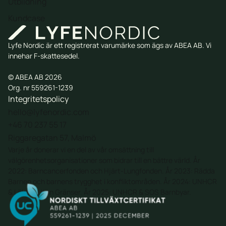
Utbildning
Kundcase
Lyfe Nordic är ett registrerat varumärke som ägs av ABEA AB. Vi
innehar F-skattesedel.
© ABEA AB 2026
Org. nr 559261-1239
Integritetspolicy
hello@lyfenordic.com
+46 70 237 55 17
Riggaregatan 57, Malmö
Varje år donerar vi en del av vår omsättning till
välgörenhetsorganisationer som bidrar till en bättre värld. År
2022:
Barncancerfonden
och
Hjärt-Lungfonden
. År 2023:
Rädda
Barnen
och barnens trygghet i konfliktområden. År 2024: UNHCR
& Läkare Utan Gränser. År 2025: UNHCR & SOS Barnbyar.