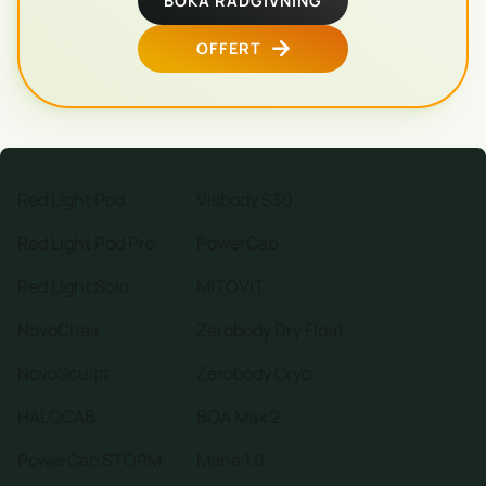
BOKA RÅDGIVNING
OFFERT
Red Light Pod
Visbody S30
Red Light Pod Pro
PowerCab
Red Light Solo
MITOVIT
NovoChair
Zerobody Dry Float
NovoSculpt
Zerobody Cryo
HALOCAB
BOA Max 2
PowerCab STORM
Mana 1.0