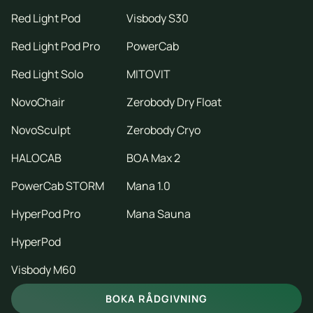
Red Light Pod
Visbody S30
Red Light Pod Pro
PowerCab
Red Light Solo
MITOVIT
NovoChair
Zerobody Dry Float
NovoSculpt
Zerobody Cryo
HALOCAB
BOA Max 2
PowerCab STORM
Mana 1.0
HyperPod Pro
Mana Sauna
HyperPod
Visbody M60
BOKA RÅDGIVNING