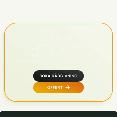
Dags att
uppgradera?
Skandinaviens pålitliga partner för
världsledande teknologier inom återhämtning
och longevity.
BOKA RÅDGIVNING
OFFERT