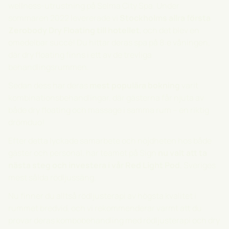
wellness-utrustning på Selma City Spa. Under
sommaren 2022 levererade vi
Stockholms allra första
Zerobody Dry Floating till hotellet
, och det blev en
omedelbar succé! Du hittar deras spa på 8:e våningen,
där dry floating finns i ett av de trevliga
behandlingsrummen.
Sedan dess har deras
mest populära bokning
varit
kombinationsbehandlingar, där gästerna får njuta av
både dry floating och massage i samma rum – en riktig
drömduo!
Efter detta lyckade samarbete och nöjdheten hos både
gäster och personal, har teamet på Sign
nu valt att ta
nästa steg och investera i vår Red Light Pod
, Sveriges
mest sålda rödljussäng.
Nu finner du alltså rödljusterapi av högsta kvalitet i
rummet bredvid, och vi rekommenderar varmt att du
provar deras kombobehandling med rödljusterapi och dry