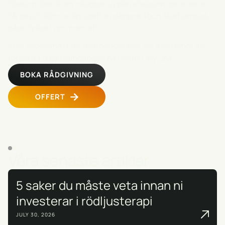
floating. Det är en oslagbar upplevelse som garanterat
får dig att känna dig totalt avslappnad och återhämtad,
både fysiskt och mentalt.
Vi är tacksamma för förtroendet och ser fram emot att
fortsätta följa framgången på Selma City Spa!
BOKA RÅDGIVNING
OFFERT
BLOGG
Våra senaste artiklar
5 saker du måste veta innan ni
investerar i rödljusterapi
JULY 30, 2026