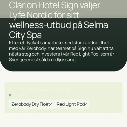
Clarion Hotel Sign väljer
Lyfe Nordic för sitt
wellness-utbud på Selma
City Spa
Efter ett lyckat samarbete med stor kundnöjdhet
med vår Zerobody, har teamet på Sign nu valt att ta
nästa steg och investera i vår Red Light Pod, som är
Sveriges mest sålda rödljussäng.
Publicerat
September 9, 2024
KUNDCASE
Zerobody Dry Float
Red Light Pod
Teamet på Lyfe Nordic är glada och stolta över att Clarion
Hotel Sign, givit oss förtroendet som leverantör för deras