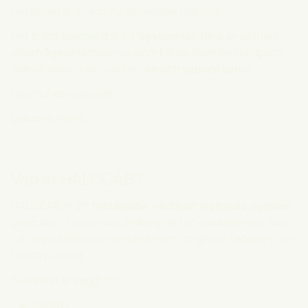
HALOCAB är inte ännu en maskin i ett rum.
Det är
ett komplett 5-i-1-system
där flera av de mest
efterfrågade terapierna inom hälsa, återhämtning och
mental balans samverkar i
en och samma kabin
.
Minimal komplexitet.
Maximal effekt.
Vad är HALOCAB?
HALOCAB är ett
fristående, vertikalt wellness-system
,
utvecklat i Tyskland och designat för verksamheter som
vill ligga i absoluta framkant inom longevity, recovery och
holistisk hälsa.
Systemet är byggt för:
Kliniker