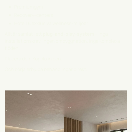
Premiumgym
Recovery-centers
Hotell & exklusiva wellness-miljöer
Allt är samlat i ett
plug-and-play-system
– inga
installationskrav, ingen ombyggnation, inga komplexa
flöden.
Placera den. Koppla in den.
Och börja erbjuda behandlingar direkt.