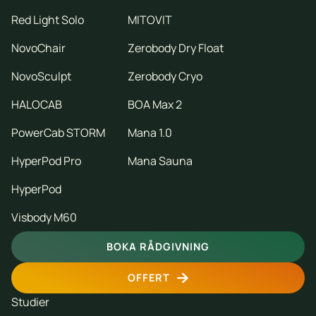
Red Light Solo
MITOVIT
NovoChair
Zerobody Dry Float
NovoSculpt
Zerobody Cryo
HALOCAB
BOA Max 2
PowerCab STORM
Mana 1.0
HyperPod Pro
Mana Sauna
HyperPod
Visbody M60
BOKA RÅDGIVNING
OFFERT
Studier