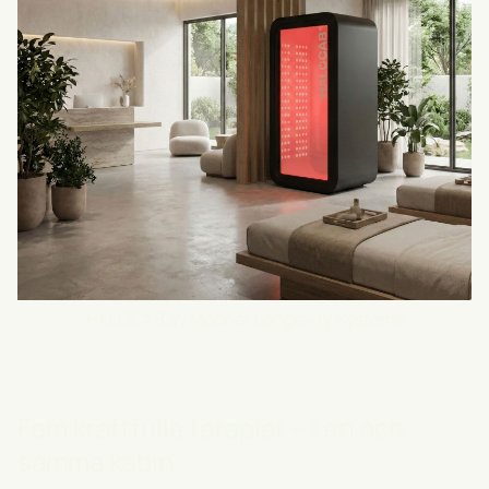
HALOCAB av Medner Longevity Systems
Fem kraftfulla terapier – i en och
samma kabin