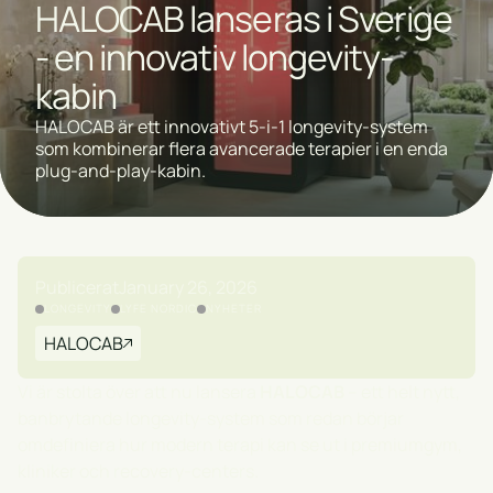
HALOCAB lanseras i Sverige
- en innovativ longevity-
kabin
HALOCAB är ett innovativt 5-i-1 longevity-system
som kombinerar flera avancerade terapier i en enda
plug-and-play-kabin.
Publicerat
January 26, 2026
LONGEVITY
LYFE NORDIC
NYHETER
HALOCAB
Vi är stolta över att nu lansera
HALOCAB
– ett helt nytt,
banbrytande longevity-system som redan börjar
omdefiniera hur modern terapi kan se ut i premiumgym,
kliniker och recovery-centers.