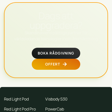
Dags att
uppgradera?
Skandinaviens pålitliga partner för
världsledande teknologier inom återhämtning
och longevity.
BOKA RÅDGIVNING
OFFERT
Red Light Pod
Visbody S30
Red Light Pod Pro
PowerCab