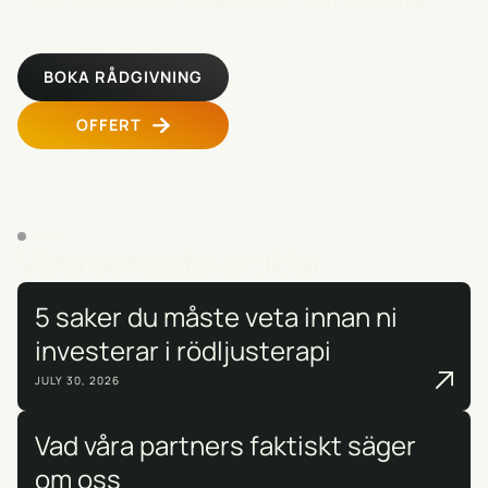
… då är
HALOCAB
ett system du bör titta närmare på.
BOKA RÅDGIVNING
OFFERT
BLOGG
Våra senaste artiklar
5 saker du måste veta innan ni
investerar i rödljusterapi
JULY 30, 2026
Vad våra partners faktiskt säger
om oss