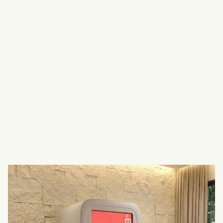
HALOCAB är utvecklad för verksamheter som vill:
Sticka ut på en snabbt växande longevity-marknad
Erbjuda en tydlig och differentierad
premiumbehandling
Maximera intäkt per kvadratmeter
Investera i framtidens holistiska hälsa – redan idag
Med sin kompakta design och breda funktionalitet skapar
HALOCAB
högt upplevt värde för slutkund
, samtidigt
som den är extremt effektiv ur ett drift- och
lönsamhetsperspektiv.