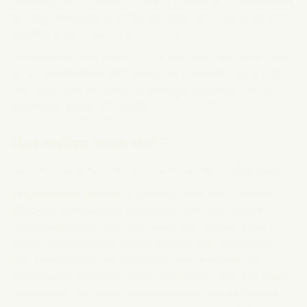
biologisk ålder försöker fånga de molekylära, fysiologiska
och miljömässiga förändringar som formar skörhet och
sjukdomsrisk (Tarkhov et al., 2026).
Två personer som båda är 50 år kan ha en biologisk ålder
på 42 respektive 61. Det spelar roll – inte bara för hur de
mår idag, utan för deras långsiktiga hälsa och risk för
åldersrelaterade sjukdomar.
Hur mäter man det?
Det finns flera metoder, och de mäter delvis olika saker:
Epigenetiska klockor
är idag den mest välstuderade
metoden. Via blodprov analyseras DNA-metylering –
kemiska markörer som förändras förutsägbart med
åldern. Andra generationens klockor, som PhenoAge, är
mer reflekterande av fysiologisk ålder eftersom de
inkorporerar blodkemi som glukosnivåer – och har bättre
förmåga att förutsäga åldersrelaterade hälsotillstånd