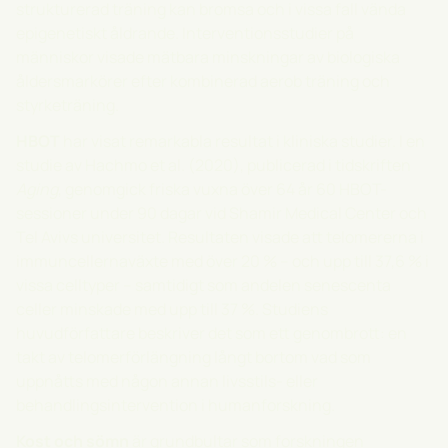
strukturerad träning kan bromsa och i vissa fall vända
epigenetiskt åldrande. Interventionsstudier på
människor visade mätbara minskningar av biologiska
åldersmarkörer efter kombinerad aerob träning och
styrketräning.
HBOT
har visat remarkabla resultat i kliniska studier. I en
studie av Hachmo et al. (2020), publicerad i tidskriften
Aging
, genomgick friska vuxna över 64 år 60 HBOT-
sessioner under 90 dagar vid Shamir Medical Center och
Tel Avivs universitet. Resultaten visade att telomererna i
immuncellernaväxte med över 20 % – och upp till 37,6 % i
vissa celltyper – samtidigt som andelen senescenta
celler minskade med upp till 37 %. Studiens
huvudförfattare beskriver det som ett genombrott: en
takt av telomerförlängning långt bortom vad som
uppnåtts med någon annan livsstils- eller
behandlingsintervention i humanforskning.
Kost och sömn
är grundbultar som forskningen