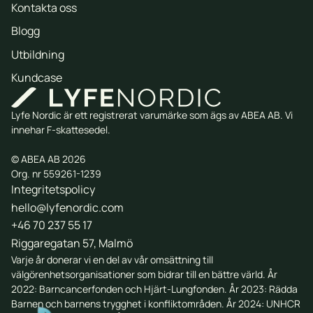
Kontakta oss
Blogg
Utbildning
Kundcase
Lyfe Nordic är ett registrerat varumärke som ägs av ABEA AB. Vi
innehar F-skattesedel.
© ABEA AB 2026
Org. nr 559261-1239
Integritetspolicy
hello@lyfenordic.com
+46 70 237 55 17
Riggaregatan 57, Malmö
Varje år donerar vi en del av vår omsättning till
välgörenhetsorganisationer som bidrar till en bättre värld. År
2022:
Barncancerfonden
och
Hjärt-Lungfonden
. År 2023:
Rädda
Barnen
och barnens trygghet i konfliktområden. År 2024: UNHCR