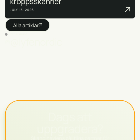
kroppsskanner
JULY 15, 2026
Alla artiklar
INSTAGRAM
@lyfenordic
Dags att
uppgradera?
Skandinaviens pålitliga partner för