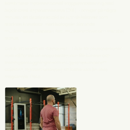
kombinerar tredimensionell kroppsmodellering med
bioelektrisk impedansanalys (BIA) – och ger på några
minuter en detaljerad bild av just de faktorer som
starkast korrelerar med biologiskt åldrande:
muskelmassa, visceralt fett, muskelfettkvot och metabol
status.
Det är ett kraftfullt startpunkt – både för privatpersoner
som vill förstå sin kropp bättre, och för kliniker och
träningsanläggningar som vill ge sina kunder ett
objektivt, mätbart underlag att jobba utifrån. Inte
magkänsla. Data.