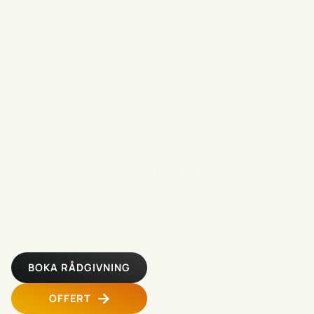
rådgivning →
Referenser
Levine ME, et al. "An epigenetic biomarker of aging for
lifespan and healthspan."
Aging
(2018). DOI:
10.18632/aging.101414
Hachmo Y, Hadanny A, Abu Hamed R, et al. "Hyperbaric
oxygen therapy increases telomere length and
decreases immunosenescence in isolated blood cells:
a prospective trial."
Aging
(2020). DOI:
10.18632/aging.202188
Kawamura T, Higuchi M, Radak Z, Taki Y. "Exercise as a
geroprotector: focusing on epigenetic aging."
Aging
(2025). DOI: 10.18632/aging.206278
BOKA RÅDGIVNING
OFFERT