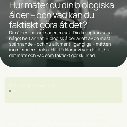
Hur mäter du din biologiska
ålder – och vad kan du
faktiskt göra åt det?
Din ålder i passet säger en sak. Din kropp kan säga
något helt annat. Biologisk ålder är ett av de mest
spännande – och nu allt mer tillgängliga – måtten
inom modern hälsa. Här förklarar vi vad det är, hur
det mäts och vad som faktiskt gör skillnad.
Publicerat
June 8, 2026
LONGEVITY
Kronologisk ålder räknar år. Biologisk ålder mäter hur
kroppen faktiskt mår – på cellnivå. Skillnaden mellan de
två har blivit central inom modern åldersforskning: