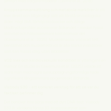
jämfört med tidigare modeller (Levine et al., 2018).
Kroppssammansättning och metabola markörer
är ett
mer direkt och tillgängligt sätt att förstå sin biologiska
ålder. Högt BMI, förhöjt blodsocker och dåliga
blodtrycksprofiler accelererar åldrandet – medan fysisk
aktivitet och hälsosammare kost bromsar det
(Kawamura et al., 2025). Muskelmassa, visceralt fett,
bentäthet och muskelfettkvot är alla starka indikatorer
som kan mätas idag, utan labbtester.
VO2 max och kardiovaskulär kondition
är ytterligare en
markör. En studie av Kawamura et al. (2025) visade att
äldre män med högre syreupptagningsförmåga hade
signifikant långsammare epigenetiskt åldrande.
Visbody S30
– ett konkret verktyg för att se var du
faktiskt befinner dig
Det behöver inte börja med ett dyrt DNA-test.
Visbody
S30
är världens första 3D-kroppsskanner som