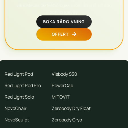
världsledande teknologier inom återhämtning
och longevity.
BOKA RÅDGIVNING
OFFERT
Red Light Pod
Visbody S30
Red Light Pod Pro
PowerCab
Red Light Solo
MITOVIT
NovoChair
Zerobody Dry Float
NovoSculpt
Zerobody Cryo