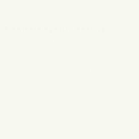
konsekvent pekar på och som förstärker effekten av mer
avancerade interventioner som HBOT.
Från mätning till förändring
Det som är unikt med biologisk ålder som mått är att det
skapar en konkret, motiverande startpunkt. När du ser
svart på vitt var du befinner dig – i form av kroppsdata,
konditionstal eller cellulära markörer – förändras
förutsättningarna för att faktiskt göra något åt det.
Det är precis det vi på Lyfe Nordic arbetar med.
Visbody
S30
ger dig och dina kunder startpunkten.
HyperPod
ger
dig en av de mest välstuderade interventionerna för att
faktiskt påverka resultatet. Tillsammans är de ett av de
starkaste kombinationserbjudandena du kan bygga en
longevity-inriktad verksamhet kring.
Vill du veta mer om hur Visbody S30 eller HyperPod
passar in i din verksamhet? Boka en kostnadsfri