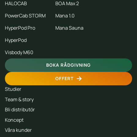
HALOCAB
BOA Max 2
PowerCab STORM
Mana 1.0
HyperPod Pro
Mana Sauna
HyperPod
Visbody M60
BOKA RÅDGIVNING
OFFERT
Studier
Team & story
Bli distributör
Koncept
Våra kunder