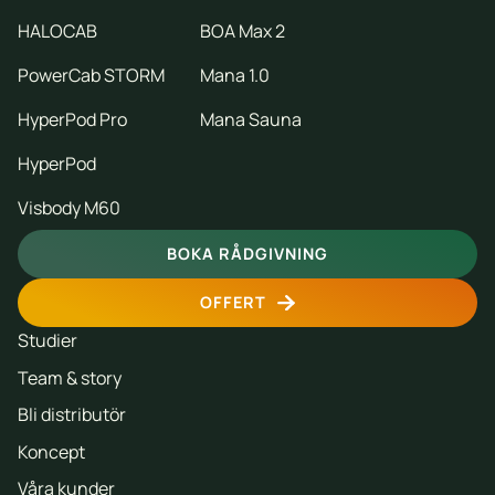
HALOCAB
BOA Max 2
PowerCab STORM
Mana 1.0
HyperPod Pro
Mana Sauna
HyperPod
Visbody M60
BOKA RÅDGIVNING
OFFERT
Studier
Team & story
Bli distributör
Koncept
Våra kunder