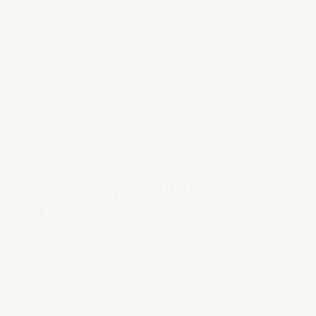
träningsmetod. Men i dag används EMS också i moderna,
icke-invasiva behandlingsformat utvecklade för
kroppsskulptering, muskelaktivering och en mer
definierad kroppskontur.
För privatpersoner handlar det om att förstå vad
teknologin faktiskt hjälper till.
För verksamheter handlar det om att förstå varför
kategorin blivit allt mer relevant i takt med att efterfrågan
på moderna och tillgängliga behandlingar växer.
1. Mer än bara stimulering av
muskler
När många hör
EMS
tänker de direkt på klassisk
muskelstimulering. Men i dag används teknologin i ett
bredare sammanhang än så.
FDA:s översikt över non-invasive body contouring
beskriver ett område där målen kan vara att påverka