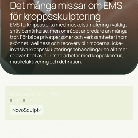
Det många missar om EMS
för kroppsskulptering
EMS förknippas ofta med muskelstimulering i väldigt
snäv bemärkelse, men området är bredare än många
tror. För både privatpersoner och verksamheter inom
skönhet, wellness och recovery blir moderna, icke-
invasiva kroppsskulpteringsbehandlingar en allt mer
relevant del av hur man arbetar med kroppskontur,
muskelaktivering och definition.
Publicerat
April 2, 2026
GUIDE
LONGEVITY
NovoSculpt
När många hör ordet EMS går tankarna ofta direkt till
klassisk muskelstimulering eller till en nischad