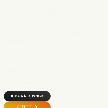
förväntningar, rätt kommunikation och rätt teknologi.
För verksamheter som vill ligga i framkant blir EMS därför
intressant inte bara för vad teknologin är i dag, utan för
vart hela kategorin är på väg
För verksamheter som vill ligga i
framkant
Lyfe Nordic erbjuder moderna lösningar inom detta
område för verksamheter som vill ligga i framkant med
hälsa, wellness och recovery.
NovoSculpt
är ett exempel på en teknologi utvecklad för
att möta den växande relevansen kring EMS,
kroppsskulptering och muskelaktivering på ett mer
modernt och tillgängligt sätt.
BOKA RÅDGIVNING
OFFERT