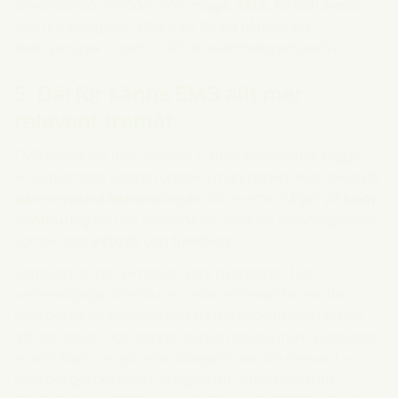
användas på områden som
mage, säte, lår och armar
.
Det gör kategorin lättare att förstå både ur ett
klientperspektiv och ur ett verksamhetsperspektiv.
5. Därför känns EMS allt mer
relevant framåt
EMS känns allt mer relevant framåt eftersom det ligger i
linje med flera tydliga rörelser i marknaden: mer fokus på
icke-invasiva behandlingar
, större efterfrågan på
body
contouring
och ett växande intresse för teknologier som
kombinerar
estetik
och
funktion
.
Samtidigt är det viktigt att vara nyanserad. Den
vetenskapliga litteraturen visar intressanta resultat,
men också att evidensläget fortfarande utvecklas och
att fler större, oberoende studier behövs inom vissa delar
av området. Det gör inte kategorin mindre relevant —
men det gör det ännu viktigare att arbeta med rätt