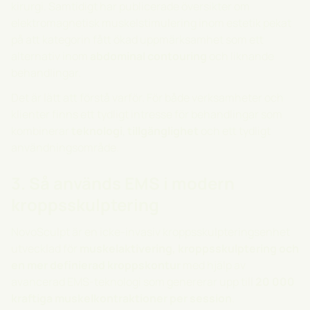
kirurgi. Samtidigt har publicerade översikter om
elektromagnetisk muskelstimulering inom estetik pekat
på att kategorin fått ökad uppmärksamhet som ett
alternativ inom
abdominal contouring
och liknande
behandlingar.
Det är lätt att förstå varför. För både verksamheter och
klienter finns ett tydligt intresse för behandlingar som
kombinerar
teknologi
,
tillgänglighet
och ett tydligt
användningsområde.
3. Så används EMS i modern
kroppsskulptering
NovoSculpt
är en icke-invasiv kroppsskulpteringsenhet
utvecklad för
muskelaktivering, kroppsskulptering och
en mer definierad kroppskontur
med hjälp av
avancerad EMS-teknologi som genererar upp till
20 000
kraftiga muskelkontraktioner per session
.