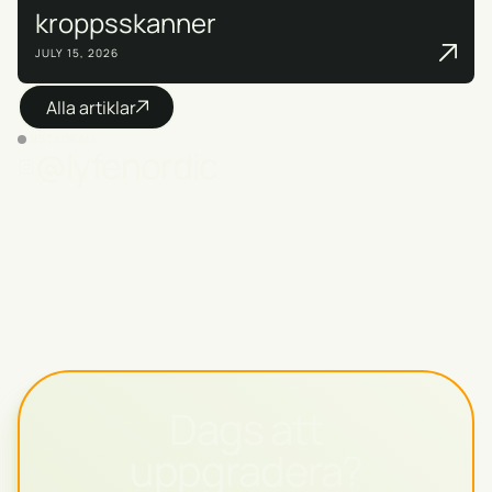
kroppsskanner
JULY 15, 2026
Alla artiklar
INSTAGRAM
@lyfenordic
Dags att
uppgradera?