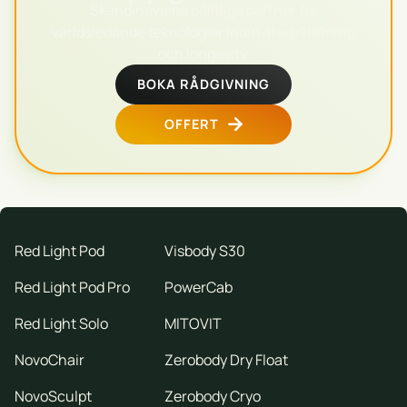
Skandinaviens pålitliga partner för
världsledande teknologier inom återhämtning
och longevity.
BOKA RÅDGIVNING
OFFERT
Red Light Pod
Visbody S30
Red Light Pod Pro
PowerCab
Red Light Solo
MITOVIT
NovoChair
Zerobody Dry Float
NovoSculpt
Zerobody Cryo